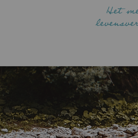
Het m
levensve