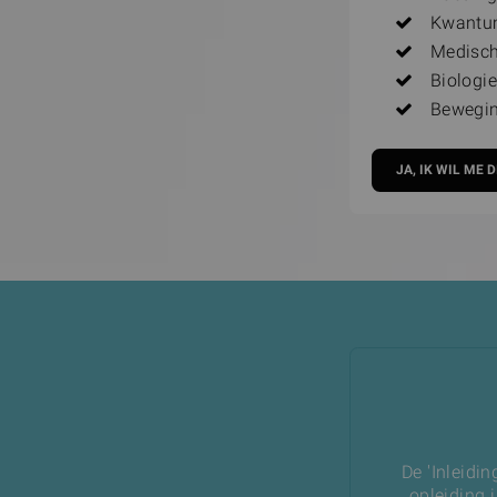
Kwantum
Medisch
Biologie
Bewegin
De 'Inleidi
opleiding