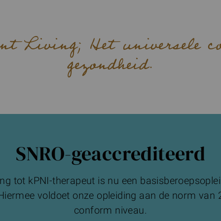
nt Living; Het universele c
gezondheid.
SNRO-geaccrediteerd
ng tot kPNI-therapeut is nu een basisberoepsoplei
 Hiermee voldoet onze opleiding aan de norm van
conform niveau.