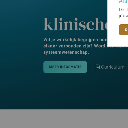
Als
De '
klinische
jouw
D
Wil je werkelijk begrijpen hoe het lic
elkaar verbonden zijn? Word een topt
systeemwetenschap.
Curriculum
MEER INFORMATIE