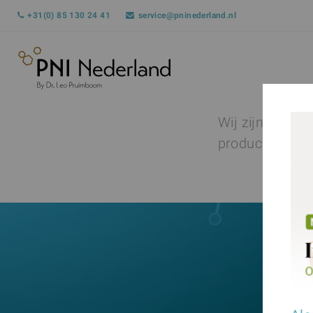
+31(0) 85 130 24 41
service@pninederland.nl
Wij zijn PNI N
produceren, on
disc