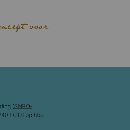
oncept voor
ding (
SNRO-
 240 ECTS op hbo-