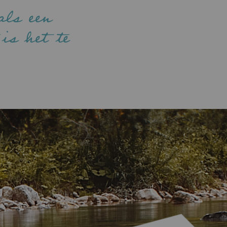
ls een
is het te