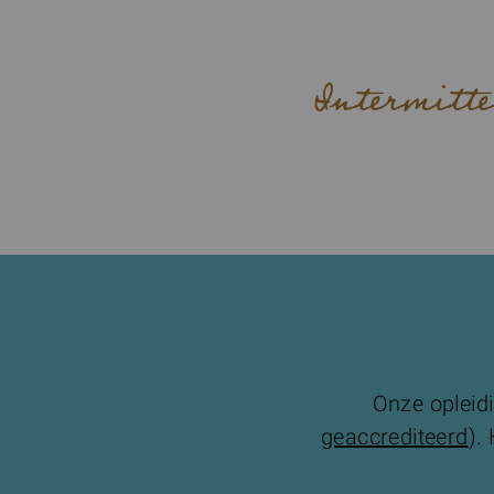
Intermitte
Onze opleidi
geaccrediteerd
).