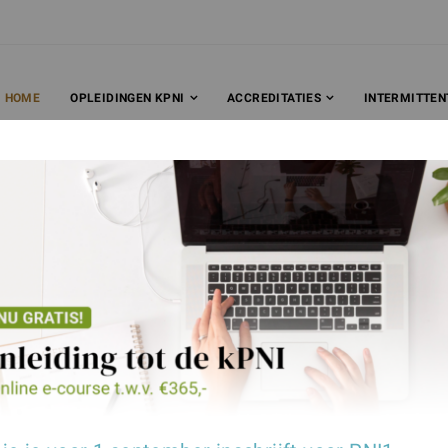
HOME
OPLEIDINGEN KPNI
ACCREDITATIES
INTERMITTEN
ederland, de founders van Klinische Psychoneuroi
tsluiten, interpreteren en vergemakkelijken kPNI. 
ipline binnen alle medische en paramedische bero