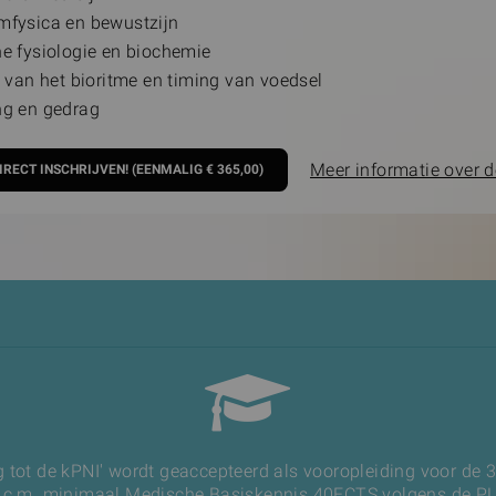
fysica en bewustzijn
e fysiologie en biochemie
 van het bioritme en timing van voedsel
g en gedrag
Meer informatie over d
ng tot de kPNI' wordt geaccepteerd als vooropleiding voor de 3
 i.c.m. minimaal Medische Basiskennis 40ECTS volgens de P