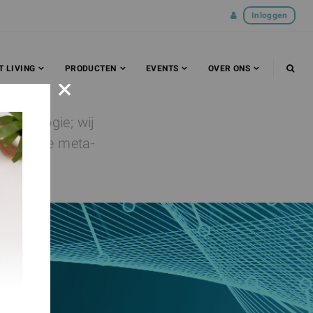
Inloggen
T LIVING
PRODUCTEN
EVENTS
OVER ONS
×
mmunologie; wij
De unieke meta-
epen.