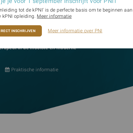
 je je voor 1 september inschrijft voor PNI1
Inleiding tot de kPNI' is de perfecte basis om te beginnen aan
 Psychoneuroimm
 kPNI opleiding.
Meer informatie
Meer informatie over PNI
IRECT INSCHRIJVEN
haam en de hersenen onlosmakelijk met
herapeut in de mooiste en moderne
Praktische informatie