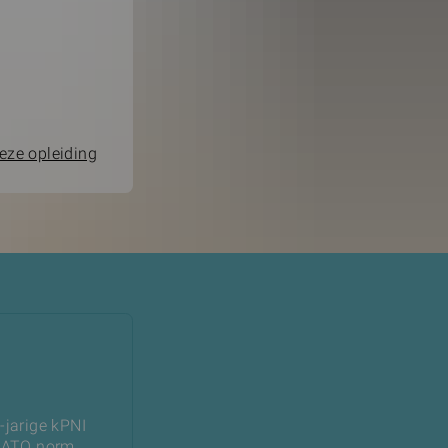
eze opleiding
-jarige kPNI
LATO norm.