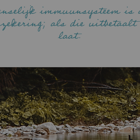
enselijk immuunsysteem is a
rzekering; als die uitbetaalt 
laat.